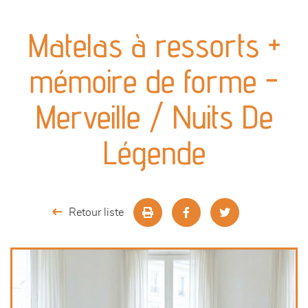
canapés et fauteuils
Matelas à ressorts +
séjours
mémoire de forme -
meubles de complément
Merveille / Nuits De
chambres et dressing
Légende
literie
décoration
Retour liste