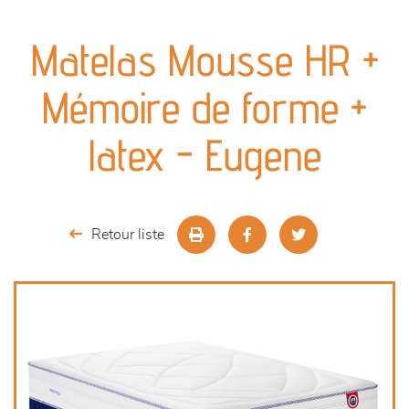
canapés et fauteuils
Matelas Mousse HR +
séjours
Mémoire de forme +
meubles de complément
latex - Eugene
chambres et dressing
literie
Retour liste
décoration