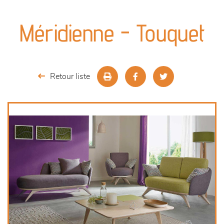
canapés et fauteuils
Méridienne - Touquet
séjours
meubles de complément
Retour liste
chambres et dressing
literie
décoration