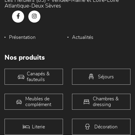
Les Herbiers (85) - Vendée-Maine et Loire-Loire
Atlantique-Deux Sèvres
Présentation
Actualités
Nos produits
Canapés &
Séjours
fauteuils
Meubles de
Chambres &
complément
dressing
Literie
Décoration