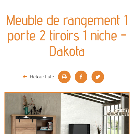
canapés et fauteuils
Meuble de rangement 1
séjours
porte 2 tiroirs 1 niche -
meubles de complément
Dakota
chambres et dressing
literie
Retour liste
décoration