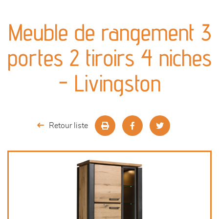
canapés et fauteuils
Meuble de rangement 3
séjours
portes 2 tiroirs 4 niches
meubles de complément
- Livingston
chambres et dressing
literie
Retour liste
décoration