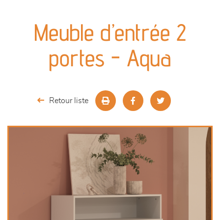
canapés et fauteuils
Meuble d’entrée 2
séjours
portes - Aqua
meubles de complément
chambres et dressing
Retour liste
literie
décoration