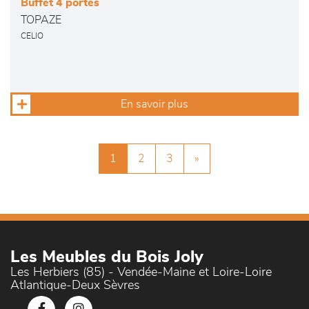
Buffet 4 portes
TOPAZE
CELIO
En savoir plus
1
2
3
»
Les Meubles du Bois Joly
Les Herbiers (85) - Vendée-Maine et Loire-Loire
Atlantique-Deux Sèvres