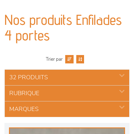
canapés et fauteuils
Nos produits Enfilades
séjours
4 portes
meubles de complément
chambres et dressing
Trier par
literie
32 PRODUITS
décoration
RUBRIQUE
MARQUES