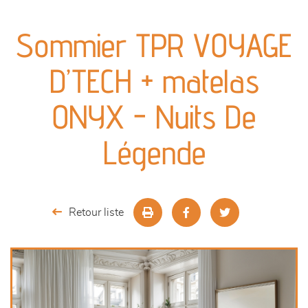
canapés et fauteuils
Sommier TPR VOYAGE
séjours
D’TECH + matelas
meubles de complément
ONYX - Nuits De
chambres et dressing
Légende
literie
décoration
Retour liste