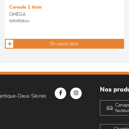
Console 1 tiroir
OMEGA
GIRARDEAU
En savoir plus
Nos produ
lantique-Deux Sèvres
Canap
fauteui
Chambr