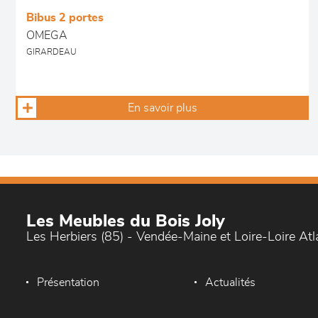
Bibus 2 portes
OMEGA
GIRARDEAU
En savoir plus
Les Meubles du Bois Joly
Les Herbiers (85) - Vendée-Maine et Loire-Loire At
Présentation
Actualités