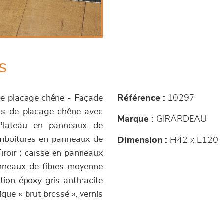
s
s de placage chêne - Façade
Référence :
10297
us de placage chêne avec
Marque :
GIRARDEAU
 Plateau en panneaux de
emboitures en panneaux de
Dimension :
H42 x L120 
iroir : caisse en panneaux
anneaux de fibres moyenne
ition époxy gris anthracite
ique « brut brossé », vernis