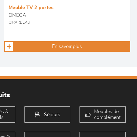
Meuble TV 2 portes
OMEGA
GIRARDEAU
En savoir plus
its
és &
Meubles de
Séjours
ls
complément
es &