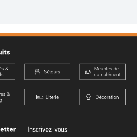
its
és &
Meubles de
Séjours
ls
complément
es &
Literie
Décoration
g
Inscrivez-vous !
etter