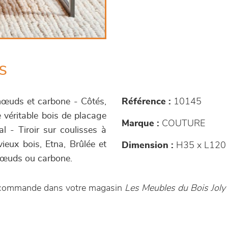
s
à nœuds et carbone - Côtés,
Référence :
10145
 véritable bois de placage
Marque :
COUTURE
l - Tiroir sur coulisses à
vieux bois, Etna, Brûlée et
Dimension :
H35 x L120 
 nœuds ou carbone.
ur commande dans votre magasin
Les Meubles du Bois Joly