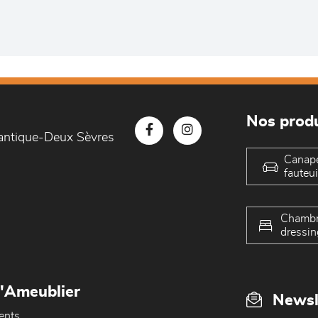
Nos produ
lantique-Deux Sèvres
Canap
fauteui
Chambr
dressin
L'Ameublier
Newsl
ents