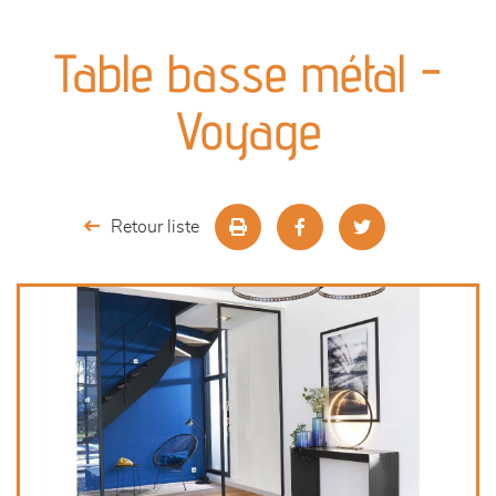
canapés et fauteuils
Table basse métal -
séjours
Voyage
meubles de complément
chambres et dressing
Retour liste
literie
décoration