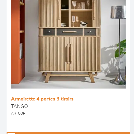
Armoirette 4 portes 3 tiroirs
TANGO
ARTCOPI