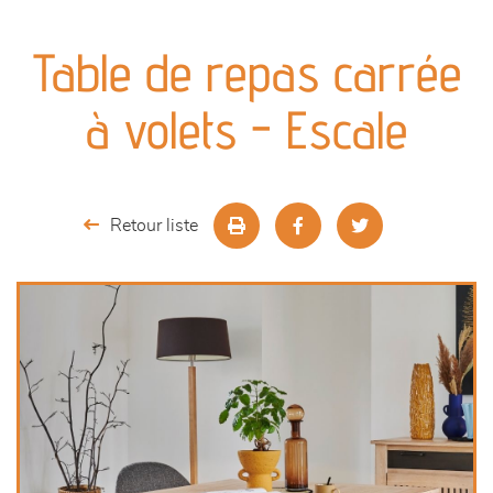
canapés et fauteuils
Table de repas carrée
séjours
à volets - Escale
meubles de complément
chambres et dressing
Retour liste
literie
décoration