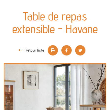
canapés et fauteuils
Table de repas
séjours
extensible - Havane
meubles de complément
chambres et dressing
Retour liste
literie
décoration