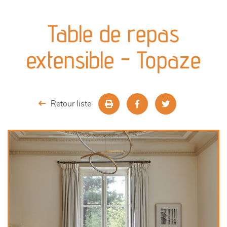
canapés et fauteuils
Table de repas
séjours
extensible - Topaze
meubles de complément
chambres et dressing
Retour liste
literie
décoration