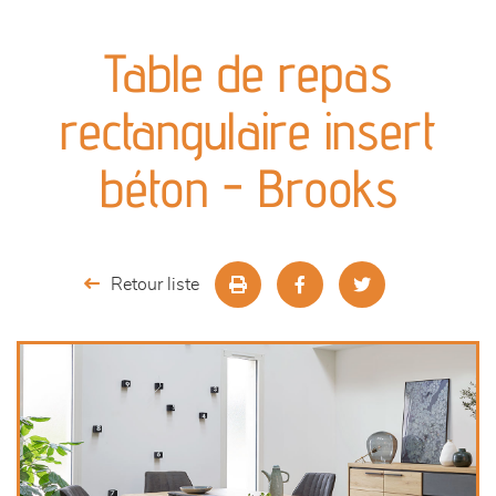
canapés et fauteuils
Table de repas
séjours
rectangulaire insert
meubles de complément
béton - Brooks
chambres et dressing
literie
Retour liste
décoration