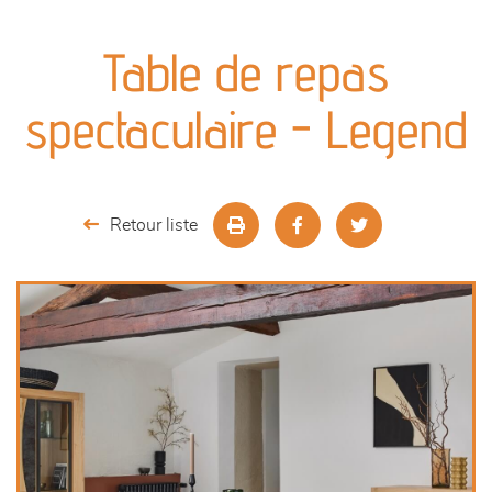
canapés et fauteuils
Table de repas
séjours
spectaculaire - Legend
meubles de complément
chambres et dressing
Retour liste
literie
décoration