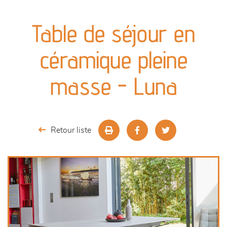
canapés et fauteuils
Table de séjour en
séjours
céramique pleine
meubles de complément
masse - Luna
chambres et dressing
literie
Retour liste
décoration