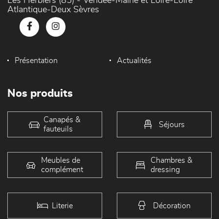
Les Herbiers (85) - Vendée-Maine et Loire-Loire
Atlantique-Deux Sèvres
Présentation
Actualités
Nos produits
Canapés &
Séjours
fauteuils
Meubles de
Chambres &
complément
dressing
Literie
Décoration