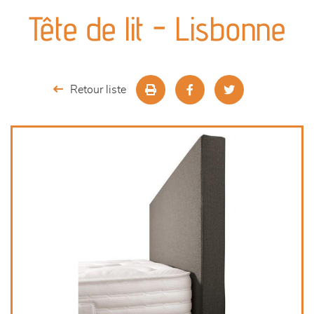
canapés et fauteuils
Tête de lit - Lisbonne
séjours
meubles de complément
Retour liste
chambres et dressing
literie
décoration