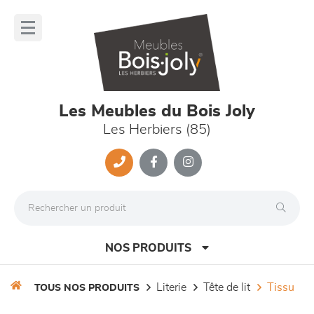
Panneau de gestion des cookies
lose
nu
Les Meubles du Bois Joly
Les Herbiers (85)
NOS PRODUITS
literie
tête de lit
tissu
TOUS NOS PRODUITS