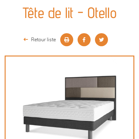
canapés et fauteuils
Tête de lit - Otello
séjours
meubles de complément
Retour liste
chambres et dressing
literie
décoration