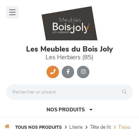
Panneau de gestion des cookies
lose
nu
Les Meubles du Bois Joly
Les Herbiers (85)
NOS PRODUITS
literie
tête de lit
tissu
TOUS NOS PRODUITS