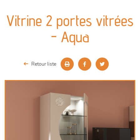
canapés et fauteuils
Vitrine 2 portes vitrées
séjours
- Aqua
meubles de complément
chambres et dressing
Retour liste
literie
décoration